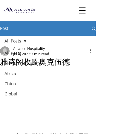
Post
All Posts
Alliance Hospitality
All Posts
Jul 4, 2022
3 min read
雅诗阁收购奥克伍德
AH Market Update
Africa
China
Global