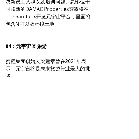
决新员工入职以及培训问题、总部位于
阿联酋的DAMAC Properties透露将在
The Sandbox开发元宇宙平台，里面将
包含NFT以及虚拟土地。
04：元宇宙 X 旅游
携程集团创始人梁建章曾在2021年表
示，元宇宙将是未来旅游行业最大的挑
战。
最近，澳门领先的电子游戏设备供货商
亚洲先锋娱乐
首次在The Sandbox推出
虚拟澳门旅游元宇宙项目。
【迷你澳门】由虚拟的澳门著名顶级旅