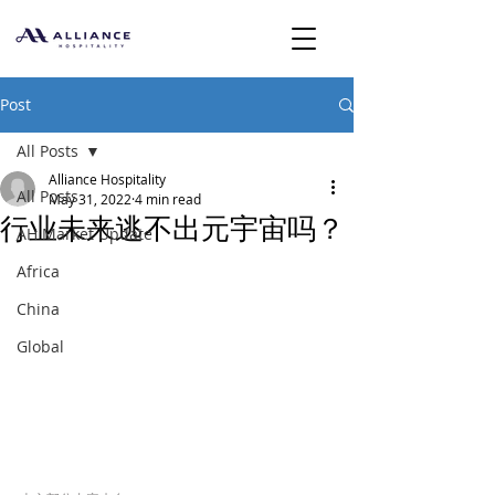
Post
All Posts
Alliance Hospitality
All Posts
May 31, 2022
4 min read
行业未来逃不出元宇宙吗？
AH Market Update
Africa
China
Global