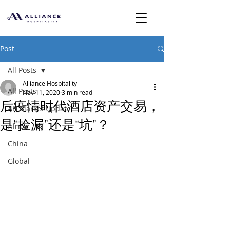
Post
All Posts
Alliance Hospitality
All Posts
Nov 11, 2020
3 min read
后疫情时代酒店资产交易，
AH Market Update
是“捡漏”还是“坑”？
Africa
China
Global