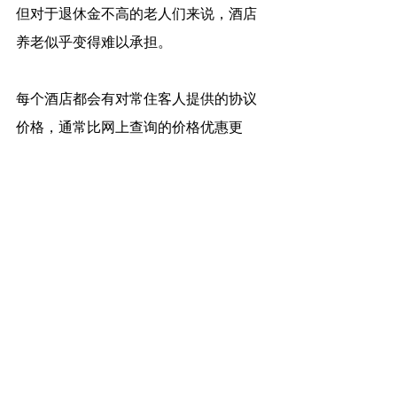
但对于退休金不高的老人们来说，酒店
养老似乎变得难以承担。
每个酒店都会有对常住客人提供的协议
价格，通常比网上查询的价格优惠更
多。如有类似需求，可以先与酒店预订
部门联系。
其实，类似需求在国外的酒店也很常
见。
在新加坡入住的酒店，就有一对来自英
国的老夫妇，他们卖掉房子后，常年在
各地旅游。由于很喜欢新加坡，而常住