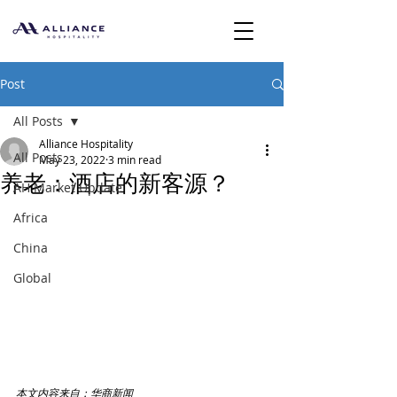
Post
All Posts
Alliance Hospitality
All Posts
May 23, 2022
3 min read
养老：酒店的新客源？
AH Market Update
Africa
China
Global
本文内容来自：华商新闻