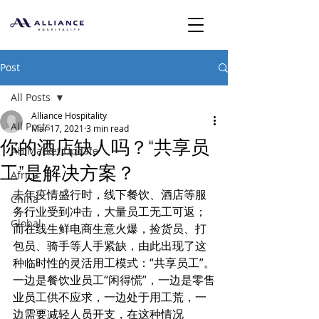
Post
All Posts
Alliance Hospitality
All Posts
Mar 17, 2021
3 min read
你的酒店缺人吗？“共享员
AH Market Update
工”是解决方案？
Africa
去年疫情盛行时，线下餐饮、酒店等服
China
务行业受到冲击，大量员工无工可返；
Global
而在线生鲜电商生意火爆，捡货员、打
包员、骑手等人手紧缺，由此出现了这
种临时性的灵活用工模式：“共享员工”。
一边是餐饮业员工“闲得慌”，一边是零售
业员工供不应求，一边处于用工荒，一
边需要减轻人员开支，在这种情况