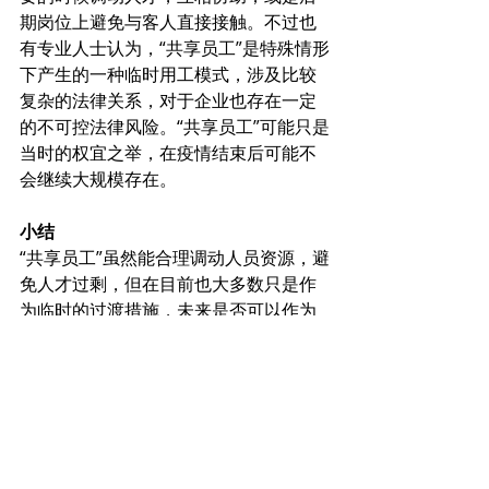
期岗位上避免与客人直接接触。不过也
有专业人士认为，“共享员工”是特殊情形
下产生的一种临时用工模式，涉及比较
复杂的法律关系，对于企业也存在一定
的不可控法律风险。“共享员工”可能只是
当时的权宜之举，在疫情结束后可能不
会继续大规模存在。
小结
“共享员工”虽然能合理调动人员资源，避
免人才过剩，但在目前也大多数只是作
为临时的过渡措施，未来是否可以作为
一种常态的用工方式还有待观察。对于
酒店业来说，招聘“共享员工”能部分减轻
人才成本的压力，但服务质量的不确定
性以及服务中品牌文化的缺失将意味着
这个新趋势还有待论证。不过随着技术
成熟，相信会有更多的平台能将这些弊