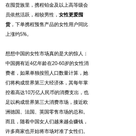
在囤货族里，携程铂金及以上高等级会
员依然活跃，相较男性，
女性更爱囤
货
，下单携程预售产品的女性用户同比
上涨约5%。
想想中国的女性市场真的是大的惊人：
中国拥有近4亿年龄在20-60岁的女性消
费者，如果单独按照人口数量计算，她
们将构成世界第三大经济体，其每年掌
控着高达10万亿人民币的消费支出，也
足以构成世界第三大消费市场，接近欧
洲德国、法国、英国零售市场的总和。
而且，随着中国女人们越来越会赚钱，
许多商家也开始将市场对准了女性们。