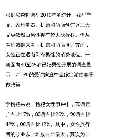
根据埃森哲调研2019年的统计，数码产
品、家用电器、机票和酒店预订这三大
品类依然由男性握有较大抉择权。但从
携程数据来看，机票和酒店预订方面，
女性正在逐渐剥夺男性的消费地位。一
项面向30至45岁已婚男性开展的调查显
示，71.5%的受访家庭中全家出游由妻子
做决策。
拿携程来说，携程女性用户中，70后用
户占比17%，80后占比29%，90后占比
42%，00后占比12%。其中，女性旅行
者的职业以上班族占比最大，其次为自