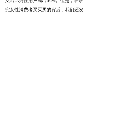
支出比男性用户高出34%。但是，在研
究女性消费者买买买的背后，我们还发
现了另一个有趣的现象。女性买家在面
对消费选择时，表现得远比男性更加理
性成熟。
例如：认为“月光族”并无不妥的女性
（25%）比例低于男性（28%）；购物
先选择名牌的情况，女性（44%）也低
于男性（48%）。
她们消费进取，为自己买，也为他人
买；她们冲动但不盲从，日趋务实而理
性；她们用数字和体验完成了“自我关