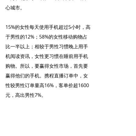
心城市。
15%的女性每天使用手机超过5小时，高
于男性的12%；58%的女性移动购物占
比一半以上；相较于男性习惯晚上用手
机阅读资讯，女性更习惯在睡前用手机
购物。所以，要赢得女性市场，首先要
赢得他们的手机。携程直播订单中，女
性较男性订单量高16%，客单价超1600
元，高出男性7%。