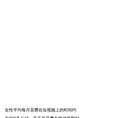
女性平均每月花费在短视频上的时间约